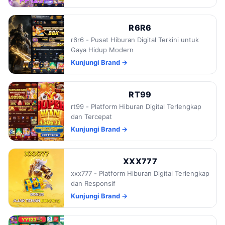
R6R6
r6r6 - Pusat Hiburan Digital Terkini untuk
Gaya Hidup Modern
Kunjungi Brand →
RT99
rt99 - Platform Hiburan Digital Terlengkap
dan Tercepat
Kunjungi Brand →
XXX777
xxx777 - Platform Hiburan Digital Terlengkap
dan Responsif
Kunjungi Brand →