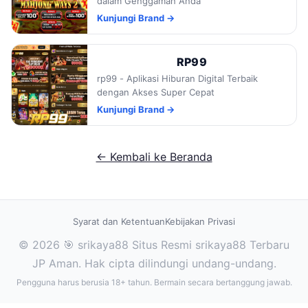
dalam Genggaman Anda
Kunjungi Brand →
RP99
rp99 - Aplikasi Hiburan Digital Terbaik
dengan Akses Super Cepat
Kunjungi Brand →
← Kembali ke Beranda
Syarat dan Ketentuan
Kebijakan Privasi
© 2026 🎯 srikaya88 Situs Resmi srikaya88 Terbaru
JP Aman. Hak cipta dilindungi undang-undang.
Pengguna harus berusia 18+ tahun. Bermain secara bertanggung jawab.