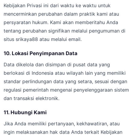
Kebijakan Privasi ini dari waktu ke waktu untuk
mencerminkan perubahan dalam praktik kami atau
persyaratan hukum. Kami akan memberitahu Anda
tentang perubahan signifikan melalui pengumuman di
situs srikaya88 atau melalui email.
10. Lokasi Penyimpanan Data
Data dikelola dan disimpan di pusat data yang
berlokasi di Indonesia atau wilayah lain yang memiliki
standar perlindungan data yang setara, sesuai dengan
regulasi pemerintah mengenai penyelenggaraan sistem
dan transaksi elektronik.
11. Hubungi Kami
Jika Anda memiliki pertanyaan, kekhawatiran, atau
ingin melaksanakan hak data Anda terkait Kebijakan