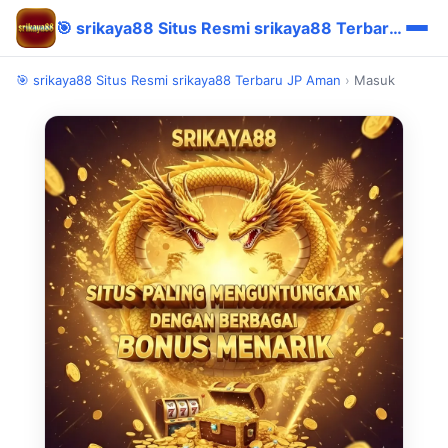
🎯 srikaya88 Situs Resmi srikaya88 Terbaru JP Aman
🎯 srikaya88 Situs Resmi srikaya88 Terbaru JP Aman
›
Masuk