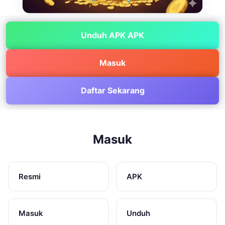
Unduh APK APK
Masuk
Daftar Sekarang
Masuk
Resmi
APK
Masuk
Unduh