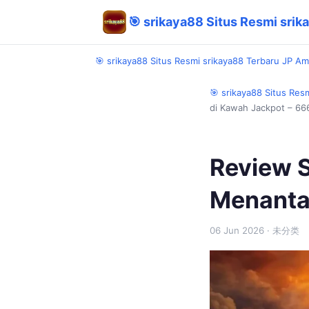
🎯 srikaya88 Situs Resmi sri
🎯 srikaya88 Situs Resmi srikaya88 Terbaru JP A
🎯 srikaya88 Situs Res
di Kawah Jackpot – 66
Review S
Menanta
06 Jun 2026
· 未分类