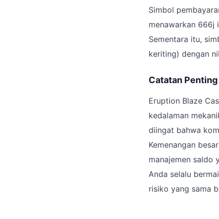
Simbol pembayaran 
menawarkan 666j i
Sementara itu, sim
keriting) dengan ni
Catatan Penting
Eruption Blaze Ca
kedalaman mekanik
diingat bahwa kom
Kemenangan besar 
manajemen saldo ya
Anda selalu berm
risiko yang sama 