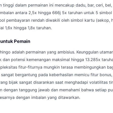
tinggi dalam permainan ini mencakup dadu, bar, ceri, bel,
mbalan antara 2,5x hingga 666j 5x taruhan untuk 5 simbol
bol pembayaran rendah diwakili oleh simbol kartu (sekop, ha
lai 1,6x hingga 1,8x taruhan.
 untuk Pemain
shingo adalah permainan yang ambisius. Keunggulan utaman
 dan potensi kemenangan maksimal hingga 13.285x taruha
pleksitas fitur-fiturnya mungkin terasa membingungkan ba
sangat bergantung pada keberhasilan memicu fitur bonus,
ng bijak sangat disarankan saat menghadapi volatilitas ting
ain dengan tanggung jawab dan memahami bahwa setiap 
besarnya dengan imbalan yang ditawarkan.