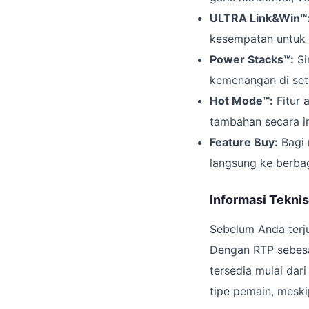
ULTRA Link&Win™
kesempatan untuk 
Power Stacks™:
Si
kemenangan di set
Hot Mode™:
Fitur
tambahan secara in
Feature Buy:
Bagi 
langsung ke berba
Informasi Tekni
Sebelum Anda terj
Dengan RTP sebesar
tersedia mulai dar
tipe pemain, meskip