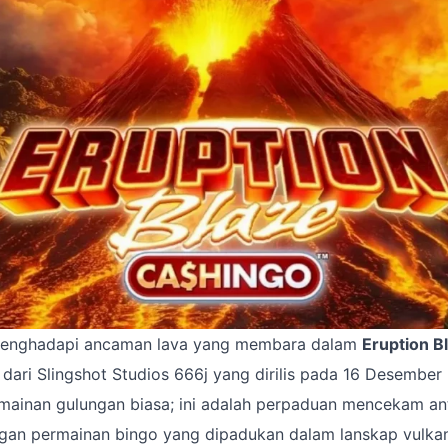
 menghadapi ancaman lava yang membara dalam
Eruption B
ari Slingshot Studios 666j yang dirilis pada 16 Desember 2
mainan gulungan biasa; ini adalah perpaduan mencekam an
ngan permainan bingo yang dipadukan dalam lanskap vulka