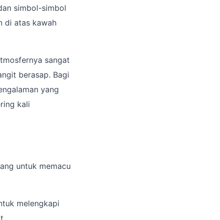
dan simbol-simbol
an di atas kawah
Atmosfernya sangat
ngit berasap. Bagi
 pengalaman yang
ing kali
ncang untuk memacu
ntuk melengkapi
t.