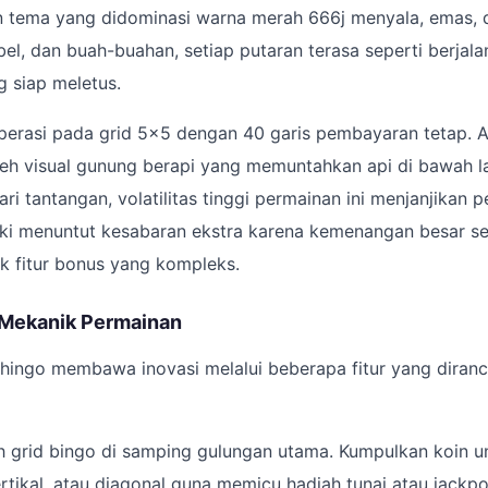
 tema yang didominasi warna merah 666j menyala, emas, 
 bel, dan buah-buahan, setiap putaran terasa seperti berjal
 siap meletus.
operasi pada grid 5×5 dengan 40 garis pembayaran tetap. 
leh visual gunung berapi yang memuntahkan api di bawah la
i tantangan, volatilitas tinggi permainan ini menjanjikan
i menuntut kesabaran ekstra karena kemenangan besar ser
ik fitur bonus yang kompleks.
 Mekanik Permainan
shingo membawa inovasi melalui beberapa fitur yang dira
 grid bingo di samping gulungan utama. Kumpulkan koin u
ertikal, atau diagonal guna memicu hadiah tunai atau jackpo