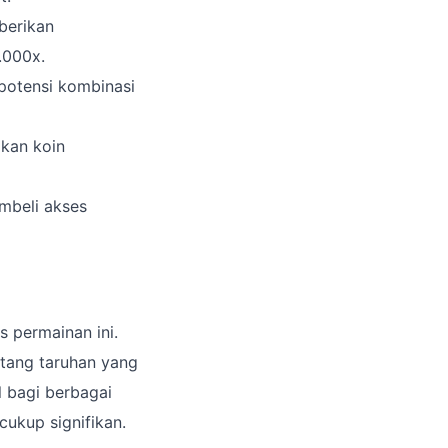
mberikan
.000x.
potensi kombinasi
kan koin
mbeli akses
 permainan ini.
ntang taruhan yang
l bagi berbagai
cukup signifikan.