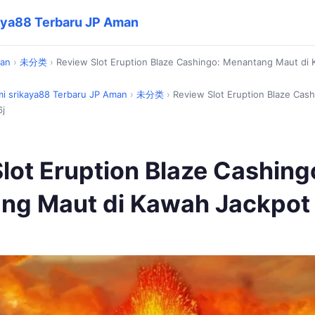
kaya88 Terbaru JP Aman
man
›
未分类
›
Review Slot Eruption Blaze Cashingo: Menantang Maut di 
mi srikaya88 Terbaru JP Aman
›
未分类
›
Review Slot Eruption Blaze Ca
6j
lot Eruption Blaze Cashing
ng Maut di Kawah Jackpot 