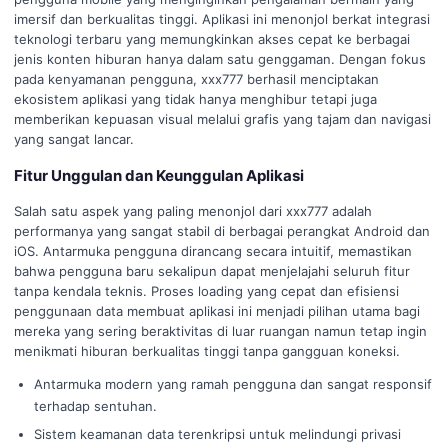
imersif dan berkualitas tinggi. Aplikasi ini menonjol berkat integrasi
teknologi terbaru yang memungkinkan akses cepat ke berbagai
jenis konten hiburan hanya dalam satu genggaman. Dengan fokus
pada kenyamanan pengguna, xxx777 berhasil menciptakan
ekosistem aplikasi yang tidak hanya menghibur tetapi juga
memberikan kepuasan visual melalui grafis yang tajam dan navigasi
yang sangat lancar.
Fitur Unggulan dan Keunggulan Aplikasi
Salah satu aspek yang paling menonjol dari xxx777 adalah
performanya yang sangat stabil di berbagai perangkat Android dan
iOS. Antarmuka pengguna dirancang secara intuitif, memastikan
bahwa pengguna baru sekalipun dapat menjelajahi seluruh fitur
tanpa kendala teknis. Proses loading yang cepat dan efisiensi
penggunaan data membuat aplikasi ini menjadi pilihan utama bagi
mereka yang sering beraktivitas di luar ruangan namun tetap ingin
menikmati hiburan berkualitas tinggi tanpa gangguan koneksi.
Antarmuka modern yang ramah pengguna dan sangat responsif
terhadap sentuhan.
Sistem keamanan data terenkripsi untuk melindungi privasi